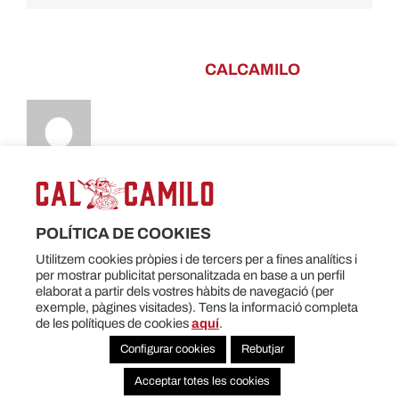
ABOUT THE AUTHOR:
CALCAMILO
POLÍTICA DE COOKIES
Utilitzem cookies pròpies i de tercers per a fines analítics i
per mostrar publicitat personalitzada en base a un perfil
elaborat a partir dels vostres hàbits de navegació (per
Pizzeria Cal Camilo ·
Copyright ©
2026
Tots els drets reservats
T.
93
exemple, pàgines visitades). Tens la informació completa
715 93 98
M.
678 36 99 93
· Obert divendres i dissabtes (tardes) ·
Av.
de les polítiques de cookies
aquí
.
Sant Esteve, 120, Castellar del Vallès
Configurar cookies
Rebutjar
Política de privacitat
|
Avís Legal
|
Política de cookies
Acceptar totes les cookies
Disseny web