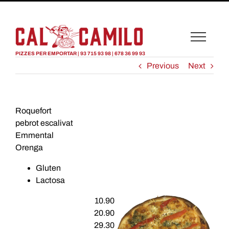
PIZZES PER EMPORTAR |
93 715 93 98
|
678 36 99 93
Previous
Next
Roquefort
pebrot escalivat
Emmental
Orenga
Gluten
Lactosa
View
10.90
Larger
20.90
Image
29.30